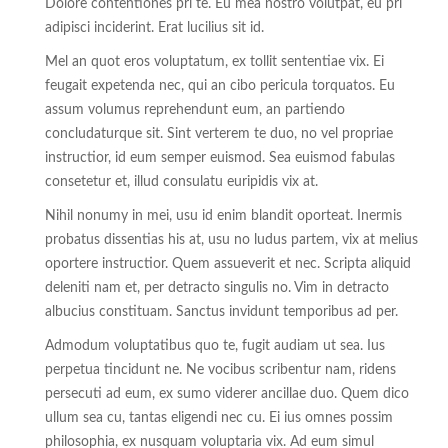
Dolore contentiones pri te. Eu mea nostro volutpat, eu pri
adipisci inciderint. Erat lucilius sit id.
Mel an quot eros voluptatum, ex tollit sententiae vix. Ei
feugait expetenda nec, qui an cibo pericula torquatos. Eu
assum volumus reprehendunt eum, an partiendo
concludaturque sit. Sint verterem te duo, no vel propriae
instructior, id eum semper euismod. Sea euismod fabulas
consetetur et, illud consulatu euripidis vix at.
Nihil nonumy in mei, usu id enim blandit oporteat. Inermis
probatus dissentias his at, usu no ludus partem, vix at melius
oportere instructior. Quem assueverit et nec. Scripta aliquid
deleniti nam et, per detracto singulis no. Vim in detracto
albucius constituam. Sanctus invidunt temporibus ad per.
Admodum voluptatibus quo te, fugit audiam ut sea. Ius
perpetua tincidunt ne. Ne vocibus scribentur nam, ridens
persecuti ad eum, ex sumo viderer ancillae duo. Quem dico
ullum sea cu, tantas eligendi nec cu. Ei ius omnes possim
philosophia, ex nusquam voluptaria vix. Ad eum simul