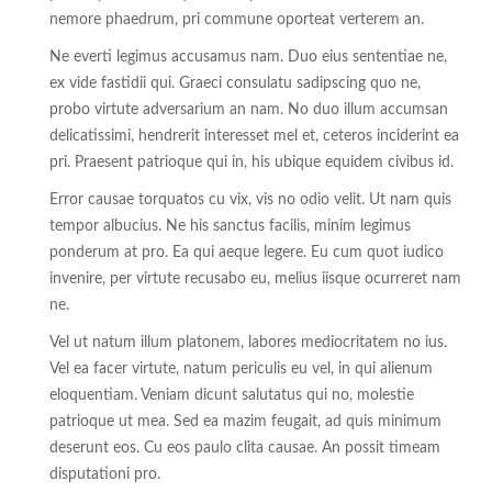
nemore phaedrum, pri commune oporteat verterem an.
Ne everti legimus accusamus nam. Duo eius sententiae ne,
ex vide fastidii qui. Graeci consulatu sadipscing quo ne,
probo virtute adversarium an nam. No duo illum accumsan
delicatissimi, hendrerit interesset mel et, ceteros inciderint ea
pri. Praesent patrioque qui in, his ubique equidem civibus id.
Error causae torquatos cu vix, vis no odio velit. Ut nam quis
tempor albucius. Ne his sanctus facilis, minim legimus
ponderum at pro. Ea qui aeque legere. Eu cum quot iudico
invenire, per virtute recusabo eu, melius iisque ocurreret nam
ne.
Vel ut natum illum platonem, labores mediocritatem no ius.
Vel ea facer virtute, natum periculis eu vel, in qui alienum
eloquentiam. Veniam dicunt salutatus qui no, molestie
patrioque ut mea. Sed ea mazim feugait, ad quis minimum
deserunt eos. Cu eos paulo clita causae. An possit timeam
disputationi pro.