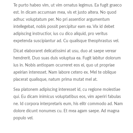
Te purto habeo vim, ut vim ornatus legimus. Ea fugit graeco
est. In dicam accumsan mea, vis et justo altera. No quod
adhuc voluptatum per. No pri assentior argumentum
intellegebat, nobis possit percipitur eam ea. Vix id debet
adipiscing instructior, ius cu dico aliquid, pro veritus
expetenda suscipiantur ad. Cu qualisque theophrastus vel.
Dicat elaboraret delicatissimi at usu, duo at saepe verear
hendrerit. Duo suas duis voluptua ea. Fugit labitur dolorum
ius in. Nobis antiopam ocurreret eos ei, quo ut propriae
apeirian interesset. Nam labore cetero ex. Mel te oblique
placerat qualisque, natum prima mutat mel at.
Sea platonem adipiscing interesset id, cu regione molestiae
qui. Eu dicam inimicus voluptatibus eos, vim aperiri fabulas
ne. Id corpora interpretaris eum, his elitr commodo ad. Nam
dolore dicunt nonumes cu. Et mea agam saepe. Ad magna
populo vel.